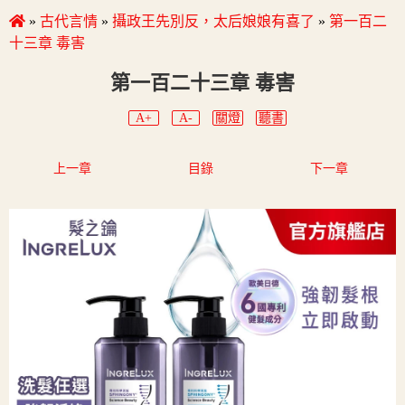
»
古代言情
»
攝政王先別反，太后娘娘有喜了
»
第一百二
十三章 毒害
第一百二十三章 毒害
A+
A-
關燈
聽書
上一章
目錄
下一章