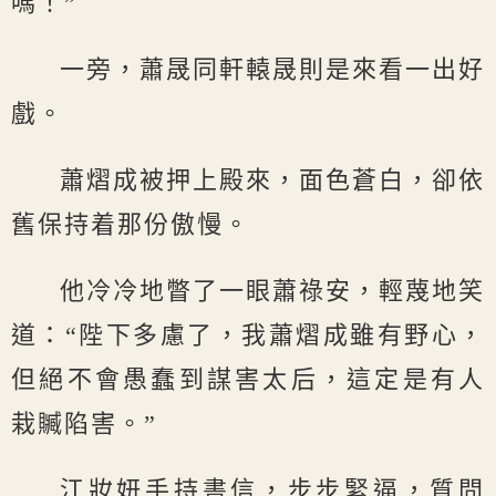
嗎！”
一旁，蕭晟同軒轅晟則是來看一出好
戲。
蕭熠成被押上殿來，面色蒼白，卻依
舊保持着那份傲慢。
他冷冷地瞥了一眼蕭祿安，輕蔑地笑
道：“陛下多慮了，我蕭熠成雖有野心，
但絕不會愚蠢到謀害太后，這定是有人
栽贓陷害。”
江妝妍手持書信，步步緊逼，質問