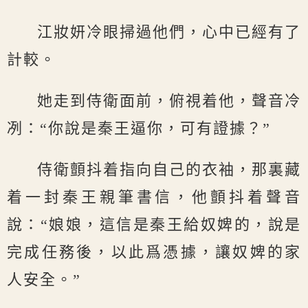
江妝妍冷眼掃過他們，心中已經有了
計較。
她走到侍衛面前，俯視着他，聲音冷
冽：“你說是秦王逼你，可有證據？”
侍衛顫抖着指向自己的衣袖，那裏藏
着一封秦王親筆書信，他顫抖着聲音
說：“娘娘，這信是秦王給奴婢的，說是
完成任務後，以此爲憑據，讓奴婢的家
人安全。”