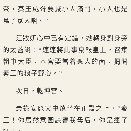
奈，秦王威脅要滅小人滿門，小人也是
爲了家人啊。”
江妝妍心中已有定論，她轉身對身旁
的太監說：“速速將此事稟報皇上，召集
朝中大臣，本宮要當着衆人的面，揭開
秦王的狼子野心。”
次日，乾坤宮。
蕭祿安怒火中燒坐在正殿之上，“秦
王！你居然意圖謀害我母后，你是瘋了