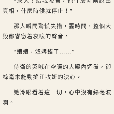
“來人！給我鞭笞，他什麼時候說出
真相，什麼時候就停止！”
那人瞬間驚慌失措，霎時間，整個大
殿都響徹着哀嚎的聲音。
“娘娘，奴婢錯了……”
侍衛的哭喊在空曠的大殿內迴盪，卻
絲毫未能動搖江妝妍的決心。
她冷眼看着這一切，心中沒有絲毫波
瀾。