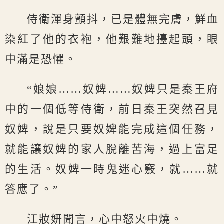
侍衛渾身顫抖，已是體無完膚，鮮血
染紅了他的衣袍，他艱難地擡起頭，眼
中滿是恐懼。
“娘娘……奴婢……奴婢只是秦王府
中的一個低等侍衛，前日秦王突然召見
奴婢，說是只要奴婢能完成這個任務，
就能讓奴婢的家人脫離苦海，過上富足
的生活。奴婢一時鬼迷心竅，就……就
答應了。”
江妝妍聞言，心中怒火中燒。