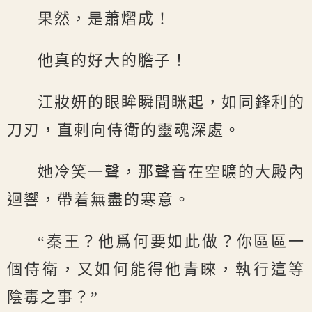
果然，是蕭熠成！
他真的好大的膽子！
江妝妍的眼眸瞬間眯起，如同鋒利的
刀刃，直刺向侍衛的靈魂深處。
她冷笑一聲，那聲音在空曠的大殿內
迴響，帶着無盡的寒意。
“秦王？他爲何要如此做？你區區一
個侍衛，又如何能得他青睞，執行這等
陰毒之事？”