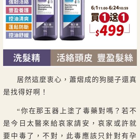
居然這麼衷心，蕭熠成的狗腿子還真
是找得好啊！
“你在那玉器上塗了毒藥對嗎？若不
是今日太醫來給哀家請安，哀家或許就
要中毒了，不對，此毒應該只針對有孕