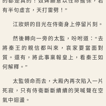
的都是真的！奴婢願意以性命擔保，若
有半句虛言，天打雷劈！”
江妝妍的目光在侍衛身上停留片刻。
然後轉向一旁的太監，吩咐道：“去
將秦王的親信都叫來，哀家要當面對
質。還有，將此事稟報皇上，看秦王如
何解釋。”
太監領命而去，大殿內再次陷入一片
死寂，只有侍衛斷斷續續的哭喊聲在空
氣中迴盪。