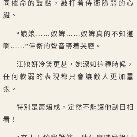
同催命的鼓點，敲打着侍衛脆弱的心
臟。
“娘娘……奴婢……奴婢真的不知道
啊……”侍衛的聲音帶着哭腔。
江妝妍冷笑更甚，她深知這種時候，
任何軟弱的表現都只會讓敵人更加囂
張。
特別是蕭熠成，定然不能讓他刮目相
看！