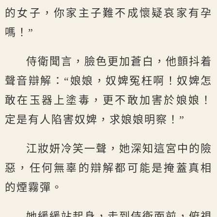
的女子，你家主子難不成懷疑哀家有孕
嗎！”
侍衛聞言，臉色更加蒼白，他顫抖着
聲音辯解：“娘娘，奴婢冤枉啊！奴婢怎
敢在玉器上塗毒，更不敢加害於娘娘！
定是有人陷害奴婢，求娘娘明察！”
江妝妍冷笑一聲，她深知這宮中的險
惡，任何無辜的辯解都可能是掩蓋真相
的煙霧彈。
她緩緩站起身，走到侍衛面前，俯視