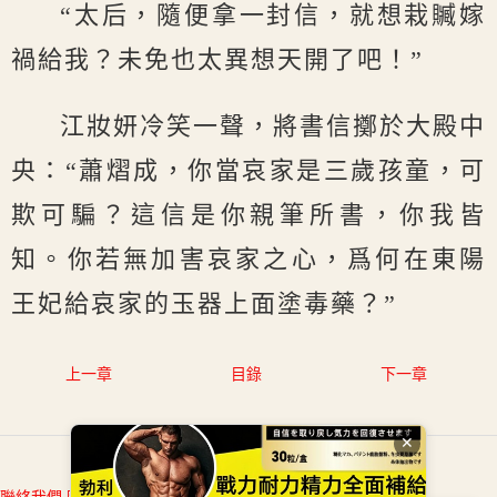
“太后，隨便拿一封信，就想栽贓嫁
禍給我？未免也太異想天開了吧！”
江妝妍冷笑一聲，將書信擲於大殿中
央：“蕭熠成，你當哀家是三歲孩童，可
欺可騙？這信是你親筆所書，你我皆
知。你若無加害哀家之心，爲何在東陽
王妃給哀家的玉器上面塗毒藥？”
上一章
目錄
下一章
✕