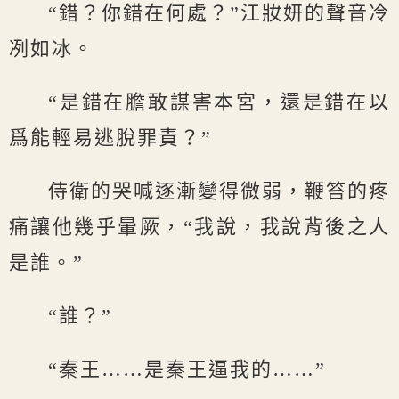
“錯？你錯在何處？”江妝妍的聲音冷
冽如冰。
“是錯在膽敢謀害本宮，還是錯在以
爲能輕易逃脫罪責？”
侍衛的哭喊逐漸變得微弱，鞭笞的疼
痛讓他幾乎暈厥，“我說，我說背後之人
是誰。”
“誰？”
“秦王……是秦王逼我的……”