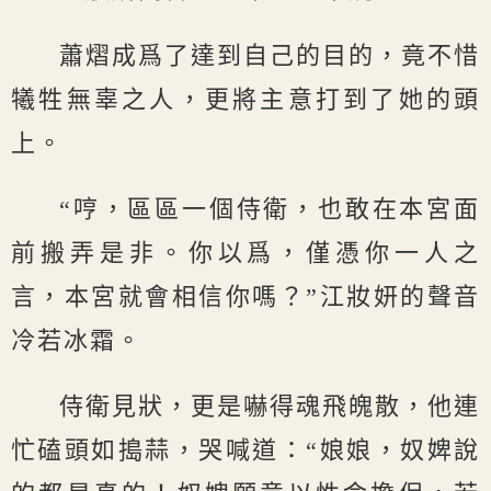
蕭熠成爲了達到自己的目的，竟不惜
犧牲無辜之人，更將主意打到了她的頭
上。
“哼，區區一個侍衛，也敢在本宮面
前搬弄是非。你以爲，僅憑你一人之
言，本宮就會相信你嗎？”江妝妍的聲音
冷若冰霜。
侍衛見狀，更是嚇得魂飛魄散，他連
忙磕頭如搗蒜，哭喊道：“娘娘，奴婢說