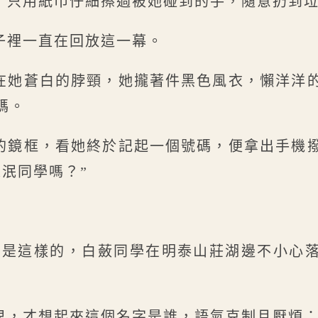
，只用紙巾仔細擦過被她碰到的手，隨意扔到
子裡一直在回放這一幕。
在她蒼白的脖頸，她攏著件黑色風衣，懶洋洋
碼。
的鏡框，看她終於記起一個號碼，便拿出手機
宋泯同學嗎？”
“是這樣的，白蘞同學在明泰山莊湖邊不小心
兒，才想起來這個名字是誰，語氣克制且厭煩：