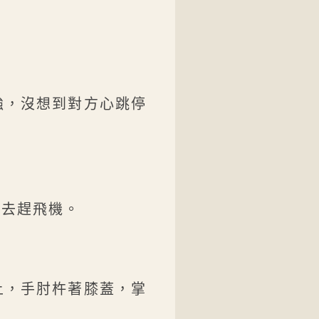
強，沒想到對方心跳停
匆去趕飛機。
上，手肘杵著膝蓋，掌