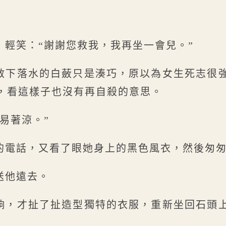
，輕笑：“謝謝您救我，我再坐一會兒。”
救下落水的白蘞只是湊巧，原以為女生死志很
，看這樣子也沒有再自殺的意思。
易著涼。”
的電話，又看了眼她身上的黑色風衣，然後匆
送他遠去。
晌，才扯了扯造型獨特的衣服，重新坐回石頭