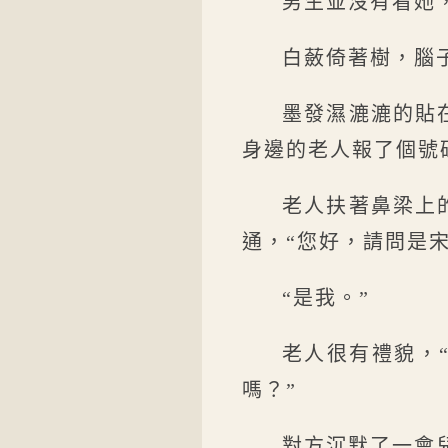
男生並沒有看她
白蘞倚著樹，腦
墨發濕漉漉的貼
身邊的老人報了個號
老人扶著鼻梁上
通，“您好，請問是
“是我。”
老人很有禮貌，
嗎？”
對方沉默了一會