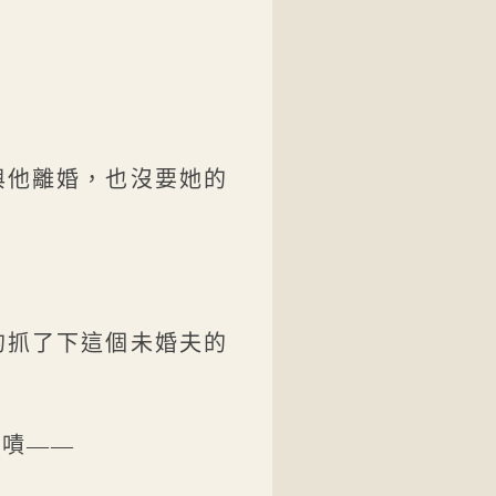
與他離婚，也沒要她的
的抓了下這個未婚夫的
，嘖——