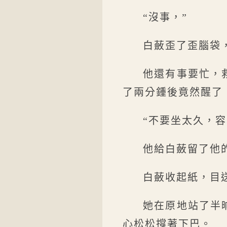
“沒事，”
白蘞歪了歪腦袋
他還有事要忙，
了兩分鍾後竟然醒了
“不要坐太久，容
他給白蘞留了他
白蘞收起紙，目
她在原地站了半
心松松撐著下巴。