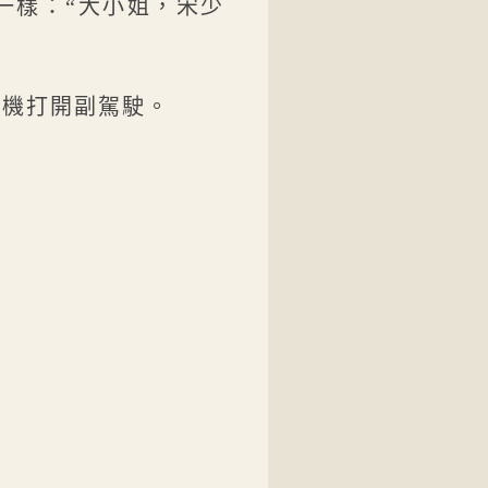
一樣：“大小姐，宋少
司機打開副駕駛。