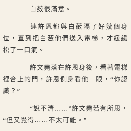
白蘞很滿意。
連許恩都與白蘞隔了好幾個身
位，直到把白蘞他們送入電梯，才緩緩
松了一口氣。
許文堯落在許恩身後，看著電梯
裡合上的門，許恩側身看他一眼，“你認
識？”
“說不清……”許文堯若有所思，
“但又覺得……不太可能。”