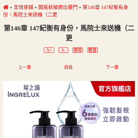
»
言情穿越
»
開局就被趕出豪門
»
第146章 147紀衡有身
份，馬院士來送機（二更
第146章 147紀衡有身份，馬院士來送機（二
更
A+
A-
關燈
聽書
上一章
目錄
下一章