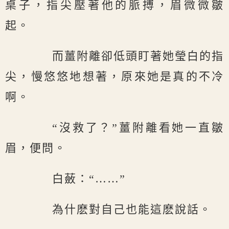
桌子，指尖壓著他的脈搏，眉微微皺
起。
而薑附離卻低頭盯著她瑩白的指
尖，慢悠悠地想著，原來她是真的不冷
啊。
“沒救了？”薑附離看她一直皺
眉，便問。
白蘞：“……”
為什麽對自己也能這麽說話。