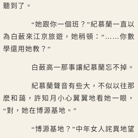
聽到了。
“她跟你一個班？”紀慕蘭一直以
為白蘞來江京旅遊，她稍頓：“……你數
學還用她教？”
白蘞高一那事讓紀慕蘭忘不掉。
紀慕蘭聲音有些大，不似以往那
麽和藹，許知月小心翼翼地看她一眼，
“對，她在博源基地。”
“博源基地？”中年女人詫異地望