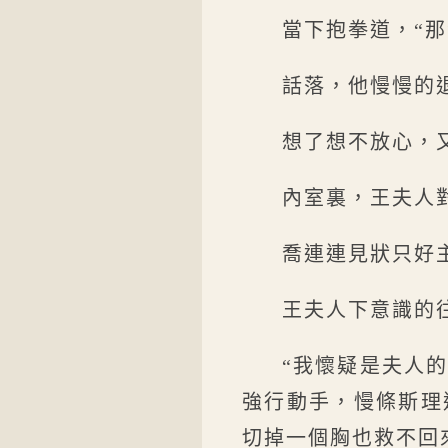
當下抱拳道，“
話落，他慢慢的
想了想不放心，
內室裏，王夫人
喬連連見狀只好
王夫人下意識的
“我懷疑是夫人
強行動手，慢條斯理
切掉一個胸也救不回