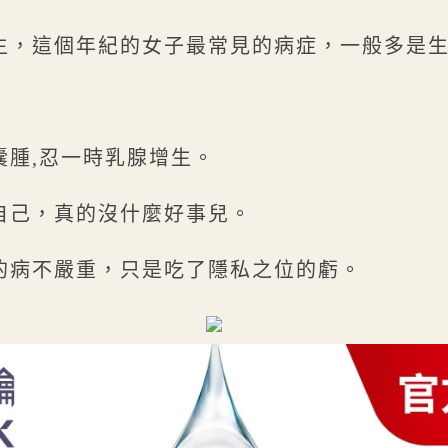
生，這個年紀的女子最常見的病症，一般多是
囊腫,忍一時乳腺增生。
自己，真的沒什麼好事兒。
的病不嚴重，只是吃了隱私之位的虧。