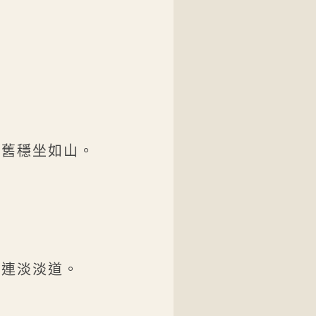
依舊穩坐如山。
連連淡淡道。