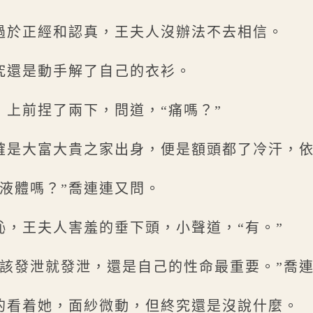
過於正經和認真，王夫人沒辦法不去相信。
究還是動手解了自己的衣衫。
，上前捏了兩下，問道，“痛嗎？”
的確是大富大貴之家出身，便是額頭都了冷汗，
出液體嗎？”喬連連又問。
恥，王夫人害羞的垂下頭，小聲道，“有。”
，該發泄就發泄，還是自己的性命最重要。”喬
的看着她，面紗微動，但終究還是沒說什麼。