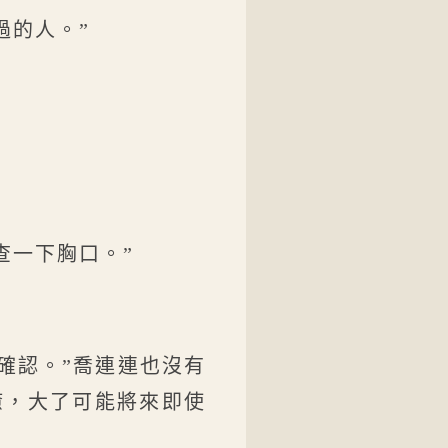
過的人。”
。
查一下胸口。”
確認。”喬連連也沒有
癒，大了可能將來即使