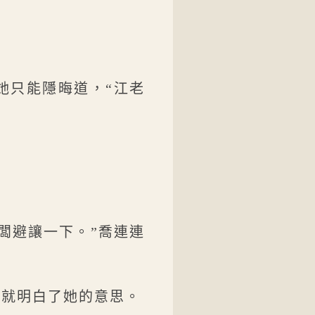
她只能隱晦道，“江老
闆避讓一下。”喬連連
間就明白了她的意思。