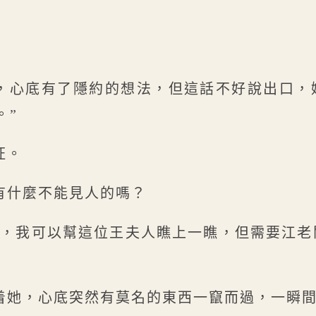
，心底有了隱約的想法，但這話不好說出口，
。”
怔。
有什麼不能見人的嗎？
意，我可以幫這位王夫人瞧上一瞧，但需要江老
着她，心底突然有莫名的東西一竄而過，一瞬