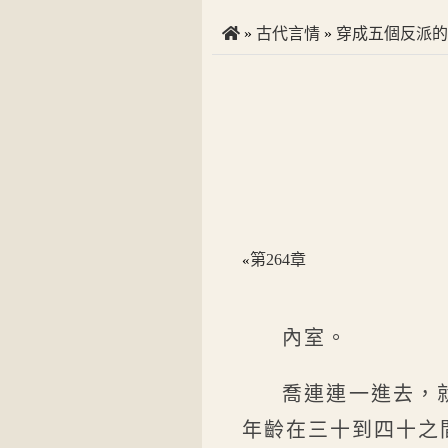
»
古代言情
»
穿成五個反派的
第264章
«
內室。
喬連連一進去，
年齡在三十到四十之