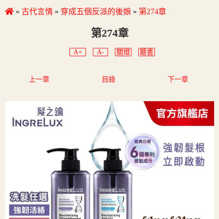
»
古代言情
»
穿成五個反派的後娘
»
第274章
第274章
A+
A-
關燈
聽書
上一章
目錄
下一章