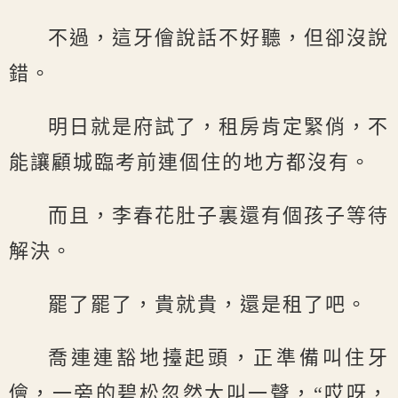
不過，這牙儈說話不好聽，但卻沒說
錯。
明日就是府試了，租房肯定緊俏，不
能讓顧城臨考前連個住的地方都沒有。
而且，李春花肚子裏還有個孩子等待
解決。
罷了罷了，貴就貴，還是租了吧。
喬連連豁地擡起頭，正準備叫住牙
儈，一旁的碧松忽然大叫一聲，“哎呀，