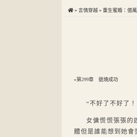
»
言情穿越
»
重生蜜婚：億萬
第299章 退燒成功
«
“不好了不好了！
女傭慌慌張張的
體但是誰能想到她會