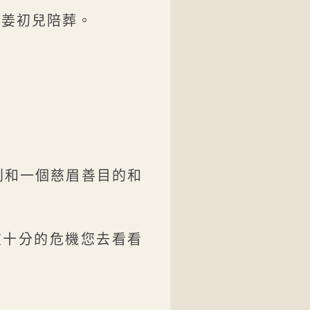
給姜初兒陪葬。
。
則和一個慈眉善目的和
在十分的危機您去看看