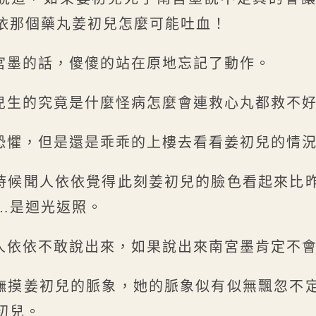
依那個藥丸姜初兒怎麼可能吐血！
宮墨的話，傻傻的站在原地忘記了動作。
兒生的究竟是什麼怪病怎麼會連救心丸都救不
恐懼，但是還是乖乖的上樓去看看姜初兒的情
時候聞人依依覺得此刻姜初兒的臉色看起來比
…是迴光返照。
人依依不敢說出來，如果說出來南宮墨肯定不
撫摸姜初兒的脈象，她的脈象似有似無飄忽不
初兒。