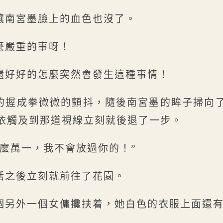
讓南宮墨臉上的血色也沒了。
麼嚴重的事呀！
還好好的怎麼突然會發生這種事情！
的握成拳微微的顫抖，隨後南宮墨的眸子掃向
依觸及到那道視線立刻就後退了一步。
什麼萬一，我不會放過你的！”
話之後立刻就前往了花園。
個另外一個女傭攙扶着，她白色的衣服上面還