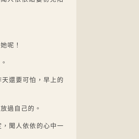
好她呢！
況。
昨天還要可怕，早上的
會放過自己的。
定，聞人依依的心中一