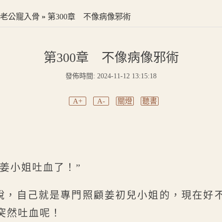
老公寵入骨
»
第300章 不像病像邪術
第300章 不像病像邪術
發佈時間: 2024-11-12 13:15:18
A+
A-
關燈
聽書
姜小姐吐血了！”
說，自己就是專門照顧姜初兒小姐的，現在好
突然吐血呢！