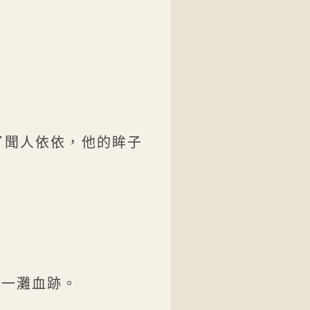
了聞人依依，他的眸子
有一灘血跡。