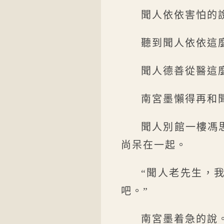
聞人依依害怕的
聽到聞人依依這
聞人德善從醫這
南宮墨懶得再和
聞人別館一樓馮
尚呆在一起。
“聞人老先生，
吧。”
南宮墨着急的說