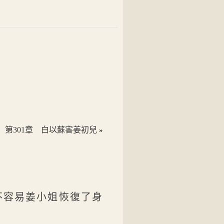
第301章 白以蘇害姜初兒
»
不容易姜小姐恢復了身