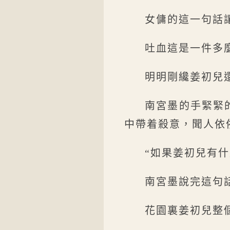
女傭的這一句話
吐血這是一件多
明明剛纔姜初兒
南宮墨的手緊緊
中帶着殺意，聞人依
“如果姜初兒有
南宮墨說完這句
花園裏姜初兒整