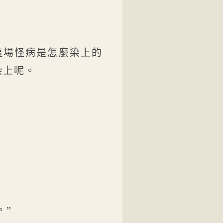
這場怪病是怎麼染上的
染上呢。
。”