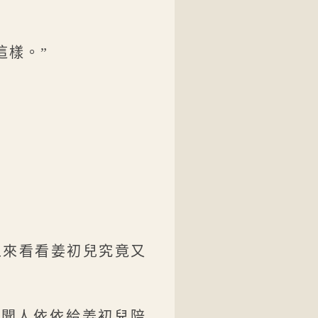
這樣。”
上來看看姜初兒究竟又
讓聞人依依給姜初兒陪