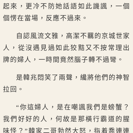
起來，更冷不防她話語如此譏諷，一個
個愣在當場，反應不過來。
自認風流文雅，高潔不羈的京城世家
人，從沒遇見過如此狡黠又不按常理出
牌的婦人，一時間竟然腦子轉不過彎。
是韓兆悶笑了兩聲，纔將他們的神智
拉回。
“你這婦人，是在嘲諷我們是螃蟹？
我們好好的人，何故是那橫行霸道的腥
味怪？”韓家二哥勃然大怒，指着喬連連