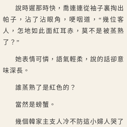
說時遲那時快，喬連連從袖子裏掏出
帕子，沾了沾眼角，哽咽道，“幾位客
人，怎地如此面紅耳赤，莫不是被蒸熟
了？”
她表情可憐，語氣輕柔，說的話卻意
味深長。
誰蒸熟了是紅色的？
當然是螃蟹。
幾個韓家主支人冷不防這小婦人哭了