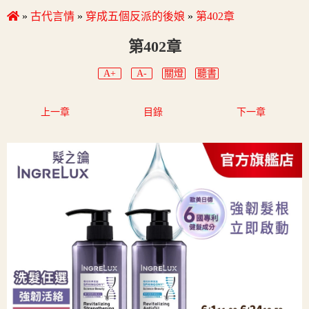
»
古代言情
»
穿成五個反派的後娘
»
第402章
第402章
A+
A-
關燈
聽書
上一章
目錄
下一章