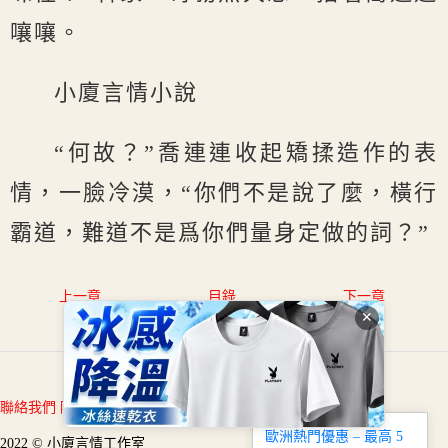
嚷嚷。
小廈言情小說
“何故？”喬連連收起矯揉造作的表
情，一臉冷漠，“你們不是說了麼，橫行
霸道，難道不是爲你們量身定做的詞？”
上一章
目錄
下一章
✕
聯絡我們
隱私條款
免責宣告
關於我們
歐洲熱門優惠 – 最高 5
2022 © 小廈言情工作室