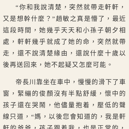
“你和我說清楚，突然就帶走軒軒，
又是想幹什麼？”趙敏之真是懵了，最近
這段時間，她幾乎天天和小孫子朝夕相
處，軒軒幾乎就成了她的命，突然就帶
走，還不說清楚緣由，還說什麼十歲以
後再送回來，她不起疑又怎麼可能。
帝長川靠坐在車中，慢慢的滑下了車
窗，緊繃的俊顏沒有半點舒緩，懷中的
孩子還在哭鬧，他儘量抱着，壓低的聲
線只道，“媽，以後您會知道的，我是軒
軒的爸爸，孩子跟着我，也是正常的，