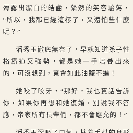
脣露出潔白的皓齒，粲然的笑容駘蕩，
“所以，我都已經這樣了，又還怕些什麼
呢？”
潘秀玉徹底無奈了，早就知道孫子性
格霸道又強勢，都是她一手培養出來
的，可沒想到，竟會如此油鹽不進！
她咬了咬牙，“那好，我也實話告訴
你，如果你再想和她復婚，別說我不答
應，帝家所有長輩們，都不會應允的！”
潘秀玉深吸了口氣，拄着手杖的身形