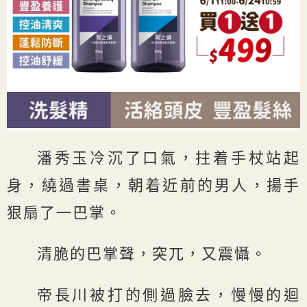
潘秀玉冷沉了口氣，拄着手杖站起
身，繞過書桌，朝着近前的男人，揚手
狠扇了一巴掌。
清脆的巴掌聲，突兀，又震懾。
帝長川被打的側過臉去，慢慢的迴