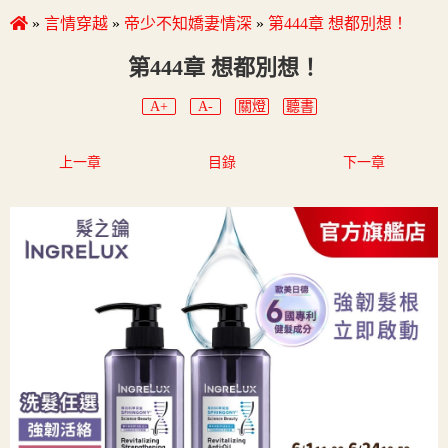
»
言情穿越
»
帝少不知嬌妻情深
»
第444章 想都別想！
第444章 想都別想！
A+
A-
關燈
聽書
上一章
目錄
下一章