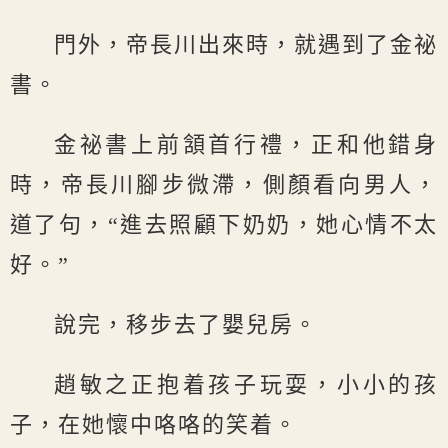
門外，帝長川出來時，就遇到了金祕
書。
金祕書上前頷首行禮，正和他錯身
時，帝長川腳步微滯，側顏看向男人，
道了句，“進去照顧下奶奶，她心情不太
好。”
說完，移步去了嬰兒房。
趙敏之正抱着孩子玩耍，小小的孩
子，在她懷中咯咯的笑着。