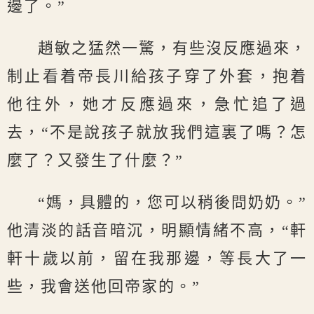
邊了。”
趙敏之猛然一驚，有些沒反應過來，
制止看着帝長川給孩子穿了外套，抱着
他往外，她才反應過來，急忙追了過
去，“不是說孩子就放我們這裏了嗎？怎
麼了？又發生了什麼？”
“媽，具體的，您可以稍後問奶奶。”
他清淡的話音暗沉，明顯情緒不高，“軒
軒十歲以前，留在我那邊，等長大了一
些，我會送他回帝家的。”