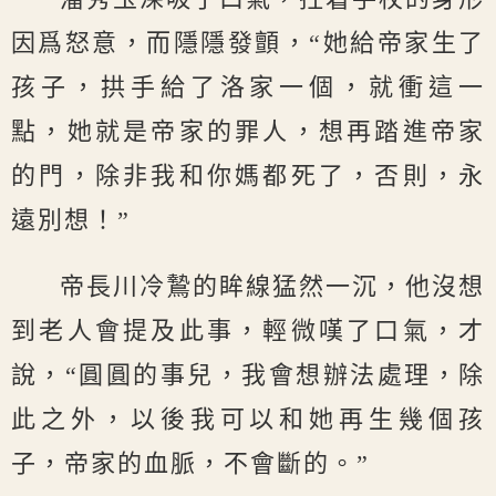
因爲怒意，而隱隱發顫，“她給帝家生了
孩子，拱手給了洛家一個，就衝這一
點，她就是帝家的罪人，想再踏進帝家
的門，除非我和你媽都死了，否則，永
遠別想！”
帝長川冷鷙的眸線猛然一沉，他沒想
到老人會提及此事，輕微嘆了口氣，才
說，“圓圓的事兒，我會想辦法處理，除
此之外，以後我可以和她再生幾個孩
子，帝家的血脈，不會斷的。”