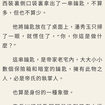
西裝裏側口袋裏拿出了一串鑰匙，不算
多，但也不算少。
他將鑰匙放在了桌面上，潘秀玉只掃
了一眼，就愣住了，“你，你這是做什
麼？”
這串鑰匙，是帝家老宅內，大大小小
數個保險箱和暗室的鑰匙，擁有此物之
人，必是帝氏的執掌人。
也算是身份的一種象徵。