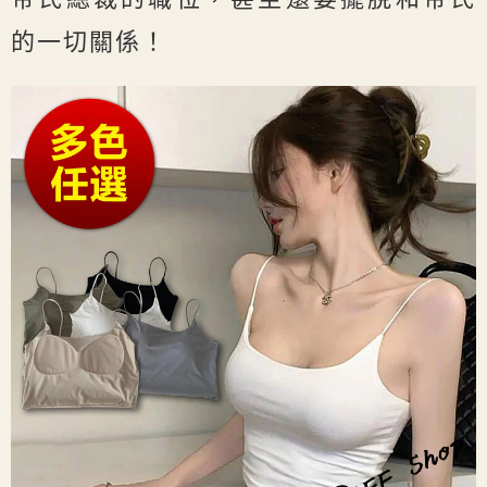
的一切關係！