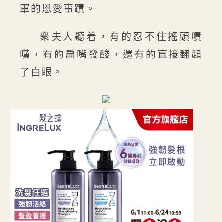
軍的恩愛事蹟。
衆夫人聽着，有的忍不住搖頭嘖
嘆，有的扁嘴發酸，還有的直接翻起
了白眼。