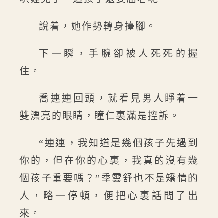
說着，她作勢轉身擡腳。
下一瞬，手腕卻被人死死的握
住。
喬連連回頭，就看見男人睜着一
雙漂亮的眼睛，瞳仁裏滿是控訴。
“連連，我知道是幾個孩子先遇到
你的，但在你的心裏，我真的沒有幾
個孩子重要嗎？”季雲舒也不是矯情的
人，略一停頓，便把心裏話問了出
來。