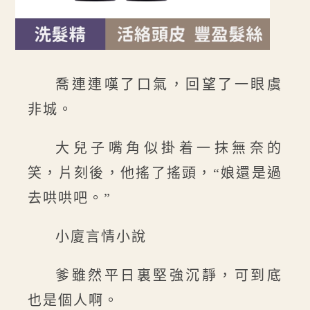
喬連連嘆了口氣，回望了一眼虞
非城。
大兒子嘴角似掛着一抹無奈的
笑，片刻後，他搖了搖頭，“娘還是過
去哄哄吧。”
小廈言情小說
爹雖然平日裏堅強沉靜，可到底
也是個人啊。