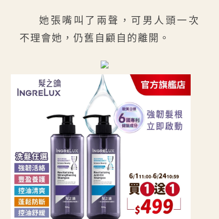
她張嘴叫了兩聲，可男人頭一次
不理會她，仍舊自顧自的離開。