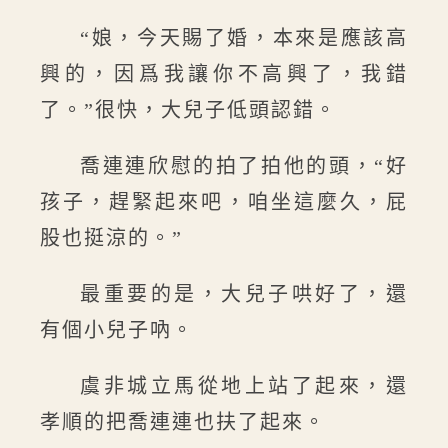
“娘，今天賜了婚，本來是應該高
興的，因爲我讓你不高興了，我錯
了。”很快，大兒子低頭認錯。
喬連連欣慰的拍了拍他的頭，“好
孩子，趕緊起來吧，咱坐這麼久，屁
股也挺涼的。”
最重要的是，大兒子哄好了，還
有個小兒子吶。
虞非城立馬從地上站了起來，還
孝順的把喬連連也扶了起來。