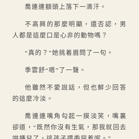
喬連連額頭上落下一滴汗。
不高興的那麼明顯，還否認，男
人都是這麼口是心非的動物嗎？
“真的？”她挑着眉問了一句。
季雲舒“嗯”了一聲。
他雖然不愛說話，但也鮮少回答
的這麼冷淡。
喬連連嘴角勾起一摸淡笑，嘴裏
卻道，“既然你沒有生氣，那我就回去
哄鍾兒了，這孩子還委屈着呢。”