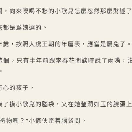
悶，向來喫喝不愁的小歌兒怎麼忽然那麼財迷
來都是爲娘選的。
年歲，按照大虞王朝的年曆表，應當是屬兔子
這個，只有半年前跟李春花閒談時說了兩嘴，
。
有心的孩子。
摸了摸小歌兒的腦袋，又在她瑩潤如玉的臉蛋
的禮物嗎？”小傢伙歪着腦袋問。