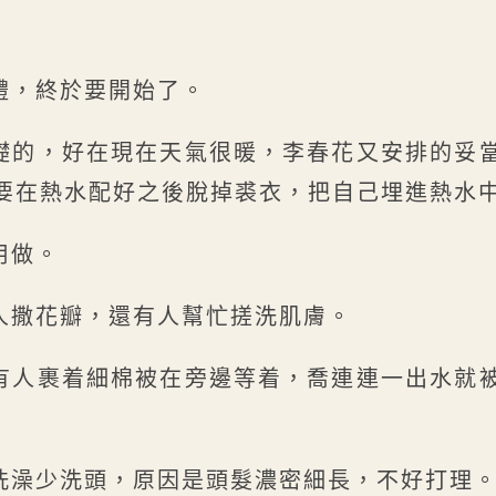
禮，終於要開始了。
礎的，好在現在天氣很暖，李春花又安排的妥
要在熱水配好之後脫掉裘衣，把自己埋進熱水
用做。
人撒花瓣，還有人幫忙搓洗肌膚。
有人裹着細棉被在旁邊等着，喬連連一出水就
洗澡少洗頭，原因是頭髮濃密細長，不好打理