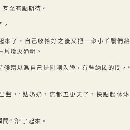
，甚至有點期待。
了。
起來了，自己收拾好之後又把一衆小丫鬟們
一片燈火通明。
時候還以爲自己是剛剛入睡，有些納悶的問，
笑出聲，“姑奶奶，這都五更天了，快點起牀
間“嗡”了起來。