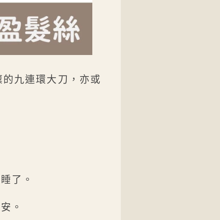
凜的九連環大刀，亦或
着睡了。
不安。