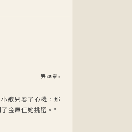
第609章
»
“小歌兒耍了心機，那
了金庫任她挑選。”