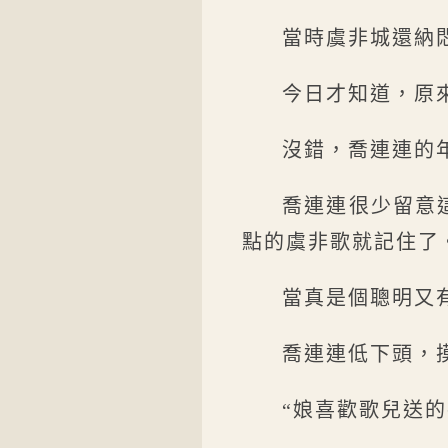
當時虞非城還納
今日才知道，原
沒錯，喬連連的
喬連連很少留意
點的虞非歌就記住了
當真是個聰明又
喬連連低下頭，
“娘喜歡歌兒送