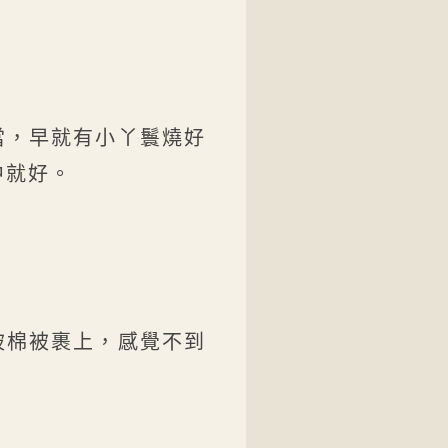
當，早就有小丫鬟燒好
中就好。
被棉被裹上，感覺不到
。