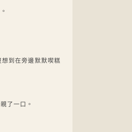
了。
。
沒想到在旁邊默默喫糕
上親了一口。