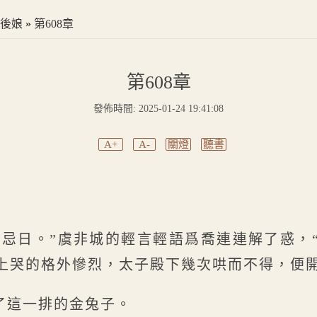
後娘
»
第608章
第608章
發佈時間: 2025-01-24 19:41:08
A+
A-
關燈
聽書
的忌日。”虞非城的輕言輕語爲喬連連解了惑，
上哭的格外慘烈，太子殿下幾次哄而不得，便開
了這一排的金兔子。