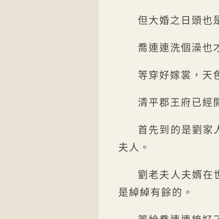
但大婚之日頭也
喬連連洗個澡也
等穿好嫁裳，天
清平郡王府已經
首先到的是劉家
夫人。
劉老夫人夫婿在
是綽綽有餘的。