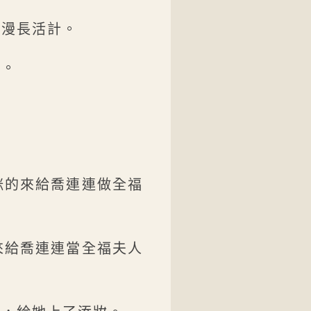
的漫長活計。
辰。
眯的來給喬連連做全福
來給喬連連當全福夫人