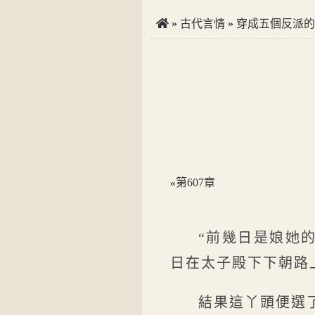
»
古代言情
»
穿成五個反派的
第607章
«
“前幾日是娘她
日在太子殿下下朝路
結果這丫頭便選