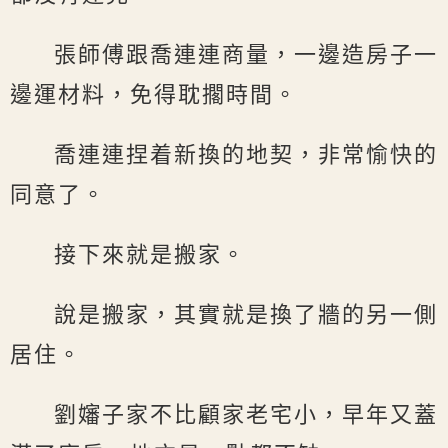
張師傅跟喬連連商量，一邊造房子一
邊運材料，免得耽擱時間。
喬連連捏着新換的地契，非常愉快的
同意了。
接下來就是搬家。
說是搬家，其實就是換了牆的另一側
居住。
劉嬸子家不比顧家老宅小，早年又蓋