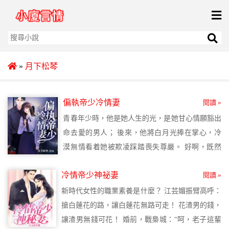
»
月下松琴
偏執帝少冷情妻
閱讀 »
青春年少時，他是她人生的光，是她甘心情願豁出
命去愛的男人； 後來，他將白月光捧在掌心，冷
漠無情看着她被欺凌踩踏喪失尊嚴。 好啊，既然
你說厭我恨我，那我就如你所願，與腹中的孩子一
冷情帝少神祕妻
閱讀 »
同離開，成全你的骯髒愛情！ 蕭奕凌，你爲什麼
要跪在我墳前懺悔痛哭？ 你不配，你不要髒了我
新時代女性的職業素養是什麼？ 江芸媚振臂高呼：
回歸的路！
搶白蓮花的路，讓白蓮花無路可走！ 花渣男的錢，
讓渣男無錢可花！ 婚前，戰梟城：“呵，老子這輩