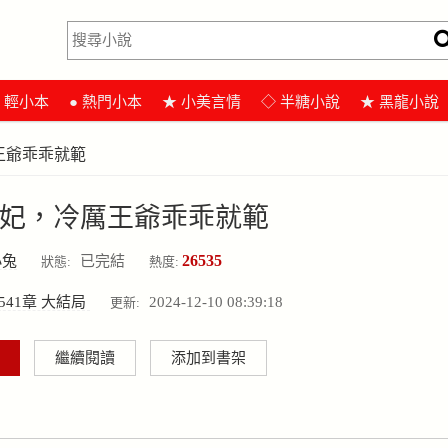
輕小本
● 熱門小本
★ 小美言情
◇ 半糖小說
★ 黑龍小說
王爺乖乖就範
妃，冷厲王爺乖乖就範
26535
小兔
已完結
狀態:
熱度:
541章 大結局
2024-12-10 08:39:18
更新:
繼續閱讀
添加到書架