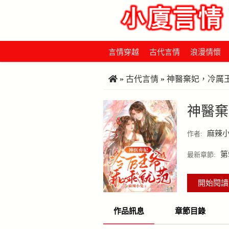
言情穿越
古代言情
浪漫情懷
»
古代言情
»
神醫棄妃，冷厲
神醫棄
麻辣
作者:
第
最新章節:
開始閱讀
作品訊息
章節目錄