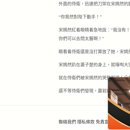
外面的侍衛，迅速把刀架在宋嫣然的
“你竟然對陛下動手！”
宋嫣然紅着眼睛着急地說：“我沒有
你們可以去問太醫啊！”
眼看着侍衛還是沒打算放了她，宋嫣
宋嫣然趴在蕭子楚的身上，就嚎啕大
就在侍衛們被宋嫣然的哭聲朝得十分
還不等侍衛們發現，蕭若錦就已經把
聯絡我們
隱私條款
免責宣告
關於我