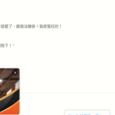
毒發罷了，跟我沒關係！我是冤枉的！
陛下！”
✕