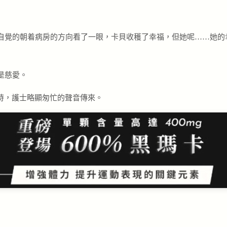
自覺的朝着病房的方向看了一眼，卡貝收穫了幸福，但她呢……她的
是慈愛。
團時，護士略顯匆忙的聲音傳來。
衝了上去，莫名緊張的情緒打心底裏升騰了起來，那是一種……令人的
們