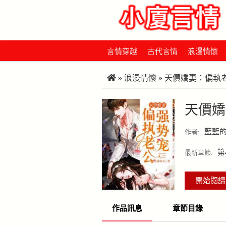
言情穿越
古代言情
浪漫情懷
»
浪漫情懷
»
天價嬌妻：偏執
天價嬌
藍藍
作者:
第
最新章節:
開始閱讀
作品訊息
章節目錄