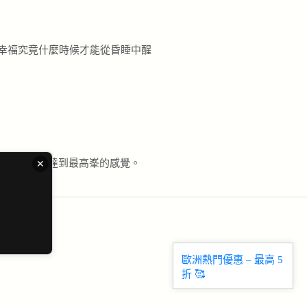
幸福究竟什麼時候才能從昏睡中醒
恐懼感瞬間達到最高峯的感覺。
✕
歐洲熱門優惠 – 最高 5
折 🥰