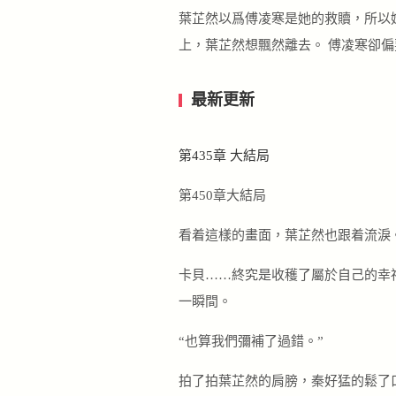
葉芷然以爲傅凌寒是她的救贖，所以
上，葉芷然想飄然離去。 傅凌寒卻偏
最新更新
第435章 大結局
第450章大結局
看着這樣的畫面，葉芷然也跟着流淚
卡貝……終究是收穫了屬於自己的幸
一瞬間。
“也算我們彌補了過錯。”
拍了拍葉芷然的肩膀，秦好猛的鬆了