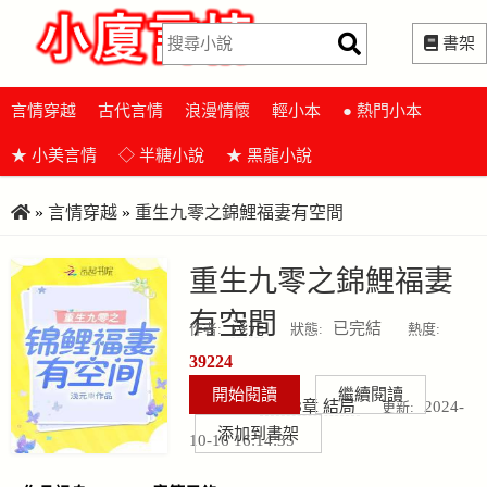
書架
言情穿越
古代言情
浪漫情懷
輕小本
● 熱門小本
★ 小美言情
◇ 半糖小說
★ 黑龍小說
»
言情穿越
»
重生九零之錦鯉福妻有空間
重生九零之錦鯉福妻
有空間
淺元
已完結
作者:
狀態:
熱度:
39224
開始閱讀
繼續閱讀
第948章 結局
2024-
最新章節:
更新:
添加到書架
10-16 16:14:35