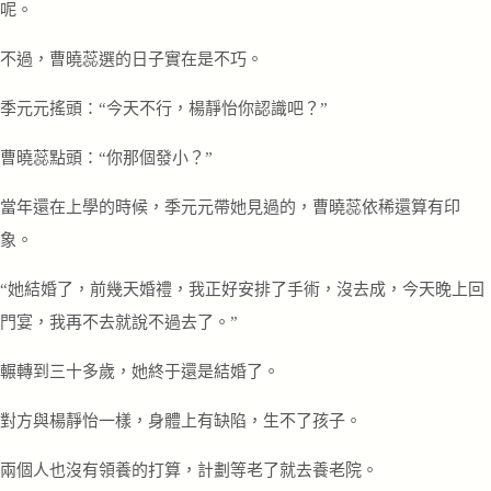
呢。
不過，曹曉蕊選的日子實在是不巧。
季元元搖頭：“今天不行，楊靜怡你認識吧？”
曹曉蕊點頭：“你那個發小？”
當年還在上學的時候，季元元帶她見過的，曹曉蕊依稀還算有印
象。
“她結婚了，前幾天婚禮，我正好安排了手術，沒去成，今天晚上回
門宴，我再不去就說不過去了。”
輾轉到三十多歲，她終于還是結婚了。
對方與楊靜怡一樣，身體上有缺陷，生不了孩子。
兩個人也沒有領養的打算，計劃等老了就去養老院。