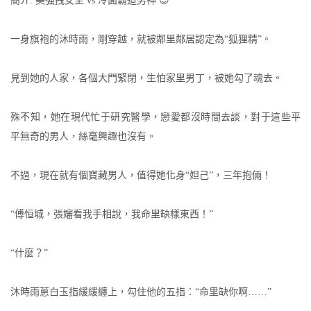
簡介: 美強拽女主 vs 冷面霸道男神 😍
一身旗袍的沐時雨，剛穿越，就被鄰里鄰居認定為“狐狸精”。
見到她的人家，各個大門緊閉，生怕家里男丁，被她勾了魂去。
殊不知，她在現代忙于研究醫學，戀愛都沒時間去談，對于這些平
平無奇的男人，絲毫興趣也沒有。
不過，現在就有個寶藏男人，值得她化身“妲己”，三年抱倆！
“傅恒城，張嬸看我手相說，我命里缺樣東西！”
“什麼？”
沐時雨蔥白玉指緩緩纏上，勾住他的五指：“命里缺你啊……”