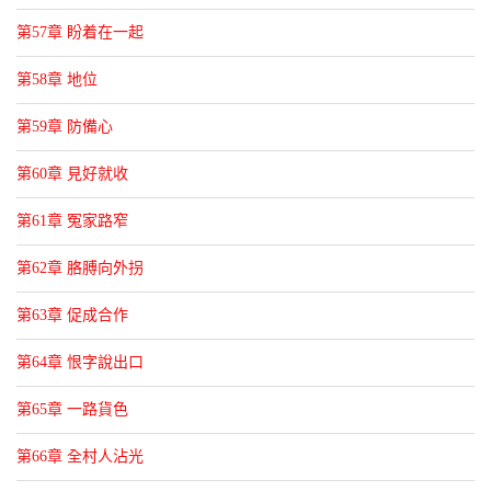
第57章 盼着在一起
第58章 地位
第59章 防備心
第60章 見好就收
第61章 冤家路窄
第62章 胳膊向外拐
第63章 促成合作
第64章 恨字說出口
第65章 一路貨色
第66章 全村人沾光