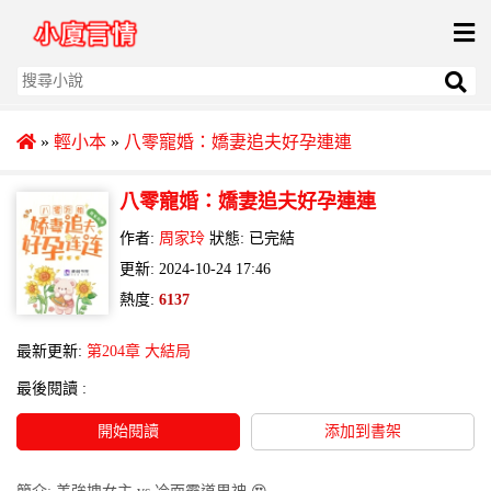
»
輕小本
»
八零寵婚：嬌妻追夫好孕連連
八零寵婚：嬌妻追夫好孕連連
作者:
周家玲
狀態: 已完結
更新: 2024-10-24 17:46
熱度:
6137
最新更新:
第204章 大結局
最後閱讀 :
開始閱讀
添加到書架