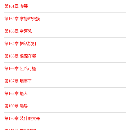
第161章 嚇哭
第162章 拿祕密交換
第163章 幸運兒
第164章 把話說明
第165章 根源在哪
第166章 無路可退
第167章 壞事了
第168章 退人
第169章 恥辱
第170章 裝什麼大哥